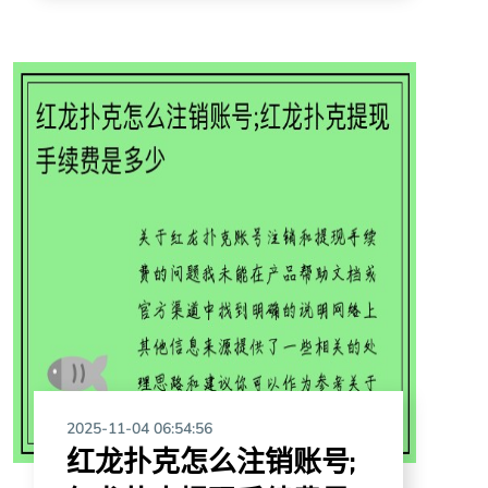
2025-11-04 06:54:56
红龙扑克怎么注销账号;