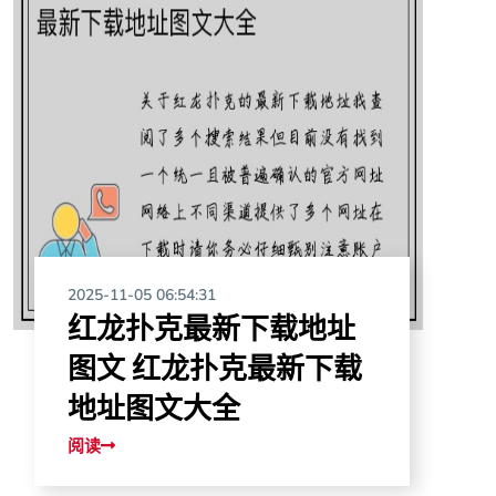
2025-11-05 06:54:31
红龙扑克最新下载地址
图文 红龙扑克最新下载
地址图文大全
阅读