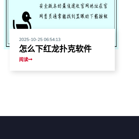
2025-10-25 06:54:13
怎么下红龙扑克软件
阅读