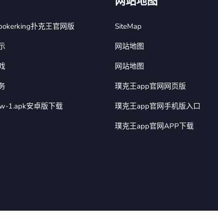
网站地图
okerking扑克王官网版
SiteMap
示
网站地图
戏
网站地图
务
璞克王app官网网页版
w-1.apk安卓版下载
璞克王app官网手机版入口
璞克王app官网APP下载