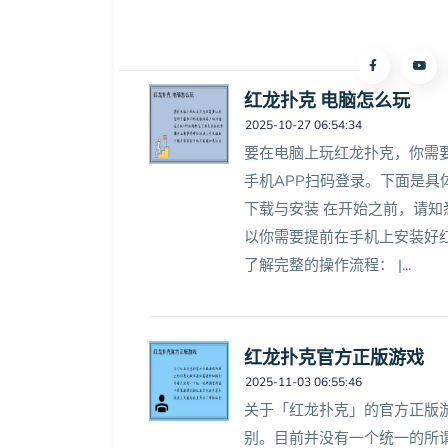
红龙扑克 电脑怎么玩
2025-10-27 06:54:34
要在电脑上玩红龙扑克，你需
手机APP扫码登录。下面是具
下载与安装 在开始之前，请知
以你需要提前在手机上安装好
了解完整的操作流程： |...
红龙扑克官方正版游戏
2025-11-03 06:55:46
关于「红龙扑克」的官方正版
别。目前并没有一个统一的所谓